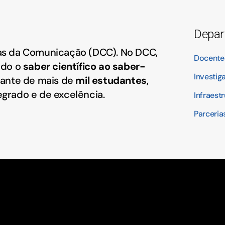
Depar
s da Comunicação (DCC). No DCC,
Docente
ndo o
saber científico ao saber-
Investig
ante de mais de
mil estudantes
,
grado e de excelência.
Infraest
Parceria