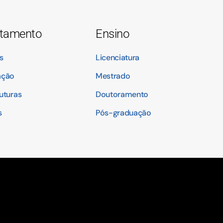
tamento
Ensino
s
Licenciatura
ação
Mestrado
ruturas
Doutoramento
s
Pós-graduação