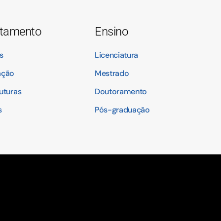
tamento
Ensino
s
Licenciatura
ação
Mestrado
ruturas
Doutoramento
s
Pós-graduação