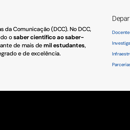
Depar
s da Comunicação (DCC). No DCC,
Docente
ndo o
saber científico ao saber-
Investig
ante de mais de
mil estudantes
,
grado e de excelência.
Infraest
Parceria