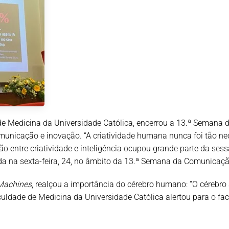
e de Medicina da Universidade Católica, encerrou a 13.ª Seman
e, comunicação e inovação. “A criatividade humana nunca foi tão 
ação entre criatividade e inteligência ocupou grande parte da sessã
da na sexta-feira, 24, no âmbito da 13.ª Semana da Comunicaçã
 Machines
, realçou a importância do cérebro humano: “O cérebro
uldade de Medicina da Universidade Católica alertou para o fact