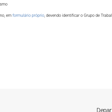
lismo
umo, em
formulário próprio
, devendo identificar o Grupo de Trab
Depar