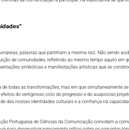
nidades”
ropeias, palavras que partilham a mesma raiz. Não sendo acide
ição de comunidades, refletindo ao mesmo tempo aquilo em qu
resentações simbólicas e manifestações artísticas que se cons
 de todas as transformações, mas em que simultaneamente se 
eitos do vertiginoso ciclo do progresso e do auspicioso projet
ade das nossas identidades culturais e a confiança na capacid
ciação Portuguesa de Ciências da Comunicação convidam a co
uir para desenvolver pensamento crítico sobre os seguintes tóp