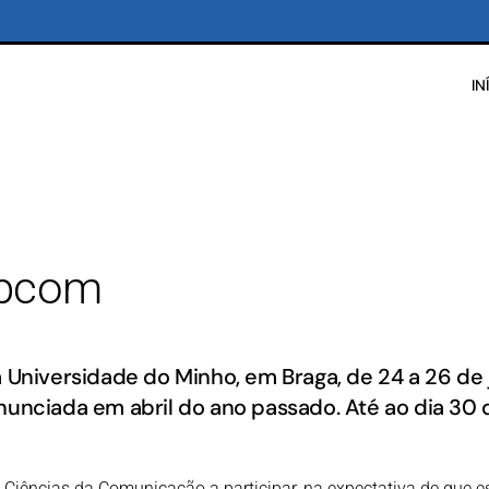
IN
opcom
 Universidade do Minho, em Braga, de 24 a 26 de
nunciada em abril do ano passado. Até ao dia 30 
ências da Comunicação a participar, na expectativa de que e