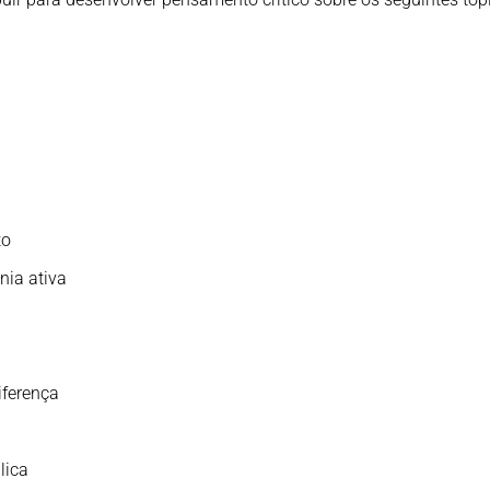
to
nia ativa
iferença
lica