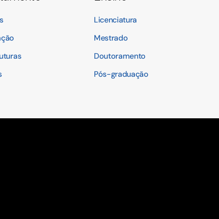
s
Licenciatura
ação
Mestrado
ruturas
Doutoramento
s
Pós-graduação