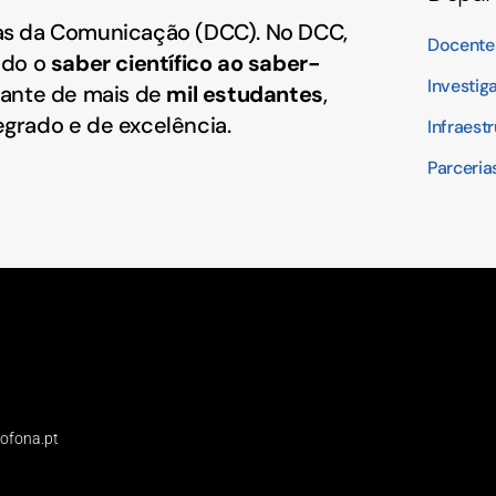
s da Comunicação (DCC). No DCC,
Docente
ndo o
saber científico ao saber-
Investig
ante de mais de
mil estudantes
,
grado e de excelência.
Infraest
Parceria
sofona.pt