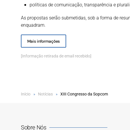
políticas de comunicação, transparência e plura
As propostas serão submetidas, sob a forma de res
enquadram.
Mais informações
[Informação retirada de email recebido]
Início
Notícias
XIII Congresso da Sopcom
Sobre Nós