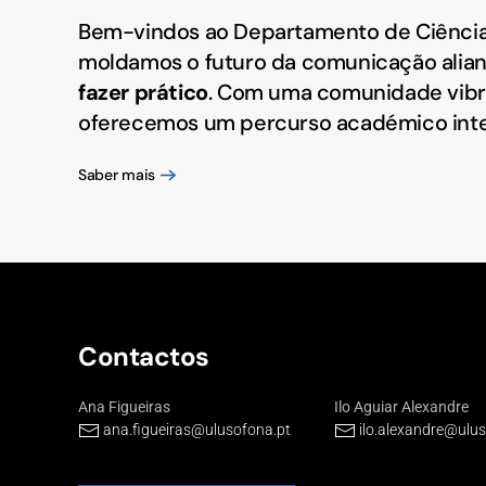
Bem-vindos ao Departamento de Ciência
moldamos o futuro da comunicação alia
fazer prático
. Com uma comunidade vibr
oferecemos um percurso académico inte
Saber mais
Contactos
Ana Figueiras
Ilo Aguiar Alexandre
ana.figueiras@ulusofona.pt
ilo.alexandre@ulu